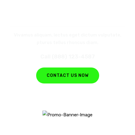
REQUEST
A CALL BACK
Vivamus aliquam, lectus eget dictum vulputate,
pturus tellus rhoncus diam.
Call (888) 123-4587
CONTACT US NOW